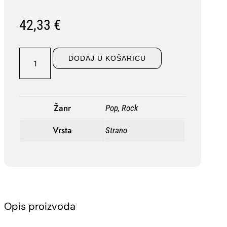
42,33
€
LP
DODAJ U KOŠARICU
THE
CHARLATANS-
Tellin’
Stories
Žanr
Pop, Rock
količina
Vrsta
Strano
Opis proizvoda