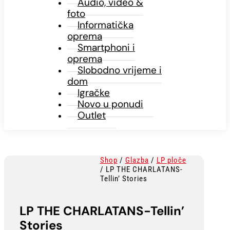
Audio, video &
foto
Informatička
oprema
Smartphoni i
oprema
Slobodno vrijeme i
dom
Igračke
Novo u ponudi
Outlet
Shop
/
Glazba
/
LP ploče
/ LP THE CHARLATANS-
Tellin’ Stories
LP THE CHARLATANS-Tellin’
Stories