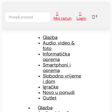



0
Moj račun
Login
Glazba
Audio, video &
foto
Informatička
oprema
Smartphoni i
oprema
Slobodno vrijeme
i dom
Igračke
Novo u ponudi
Outlet
Glazba