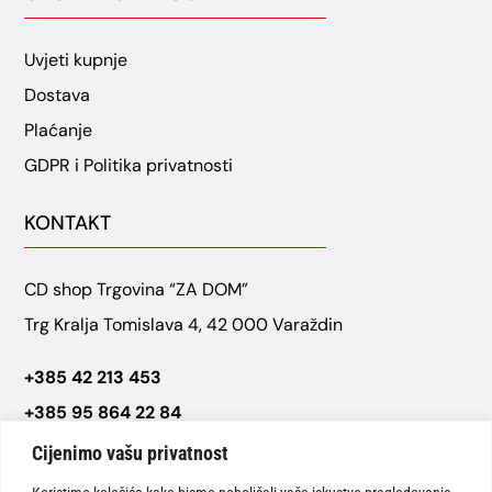
Uvjeti kupnje
Dostava
Plaćanje
GDPR i Politika privatnosti
KONTAKT
CD shop Trgovina “ZA DOM”
Trg Kralja Tomislava 4, 42 000 Varaždin
+385 42 213 453
+385 95 864 22 84
cdshop.varazdin@gmail.com
Cijenimo vašu privatnost