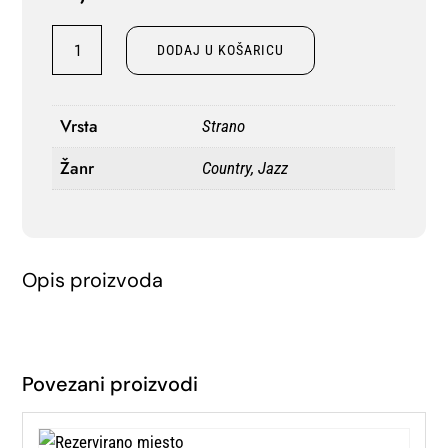
LP
DODAJ U KOŠARICU
MY
BUDDY
MOOSE
Vrsta
Strano
–
Žanr
Country, Jazz
SHINE!
SHINE!
SHINE!
količina
Opis proizvoda
Povezani proizvodi