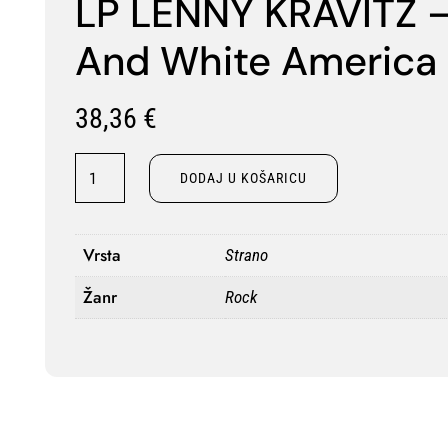
LP LENNY KRAVITZ –
And White America
38,36
€
LP
DODAJ U KOŠARICU
LENNY
KRAVITZ
–
Vrsta
Strano
Black
Žanr
Rock
And
White
America
LTD
količina