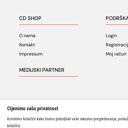
CD SHOP
PODRŠK
O nama
Login
Kontakt
Registraci
Impressum
Moj račun
MEDIJSKI PARTNER
Cijenimo vašu privatnost
Koristimo kolačiće kako bismo poboljšali vaše iskustvo pregledavanja, posluživ
© CD SHOP Varaždin “Trgovine za dom” 2026 | Sva prava pridržan
kolačića.