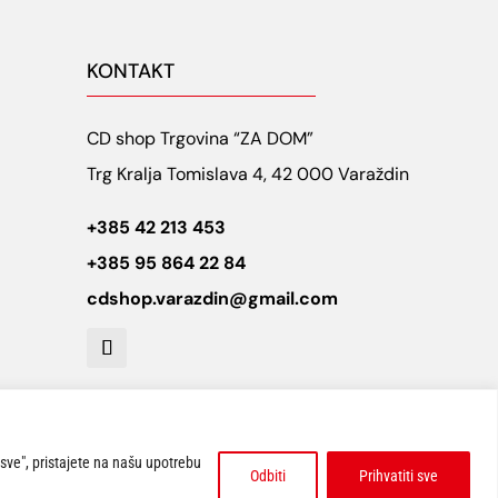
KONTAKT
CD shop Trgovina “ZA DOM”
Trg Kralja Tomislava 4, 42 000 Varaždin
+385 42 213 453
+385 95 864 22 84
cdshop.varazdin@gmail.com
 sve", pristajete na našu upotrebu
Odbiti
Prihvatiti sve
Website design:
ARTCAT