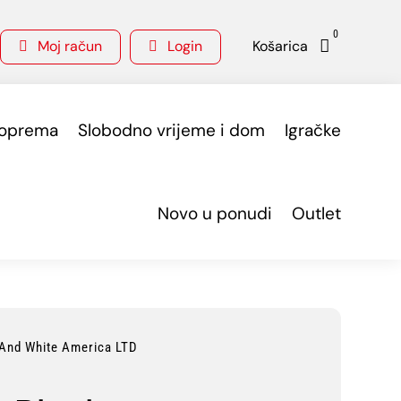
0
Moj račun
Login
Košarica



 oprema
Slobodno vrijeme i dom
Igračke
Novo u ponudi
Outlet
And White America LTD