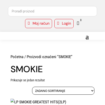
0
Moj račun
Login



Početna
/ Proizvodi označeni “SMOKIE”
SMOKIE
Prikazuje se jedan rezultat