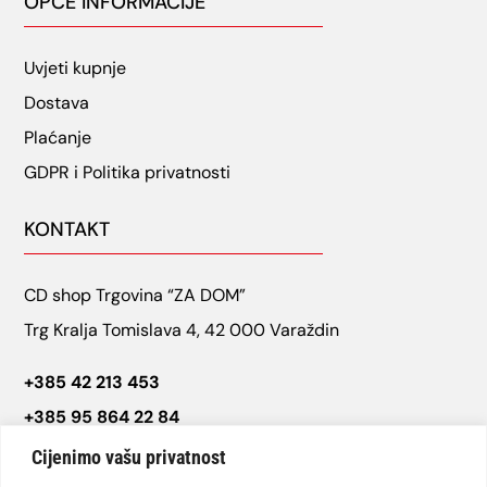
OPĆE INFORMACIJE
Uvjeti kupnje
Dostava
Plaćanje
GDPR i Politika privatnosti
KONTAKT
CD shop Trgovina “ZA DOM”
Trg Kralja Tomislava 4, 42 000 Varaždin
+385 42 213 453
+385 95 864 22 84
cdshop.varazdin@gmail.com
Cijenimo vašu privatnost