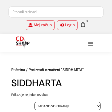
0

Moj račun
Login


Početna
/ Proizvodi označeni “SIDDHARTA”
SIDDHARTA
Prikazuje se jedan rezultat