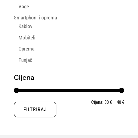
Vage
Smartphoni i oprema
Kablovi
Mobiteli
Oprema
Punjači
Cijena
Min
Maks
Cijena:
30 €
—
40 €
FILTRIRAJ
cijena
cijena