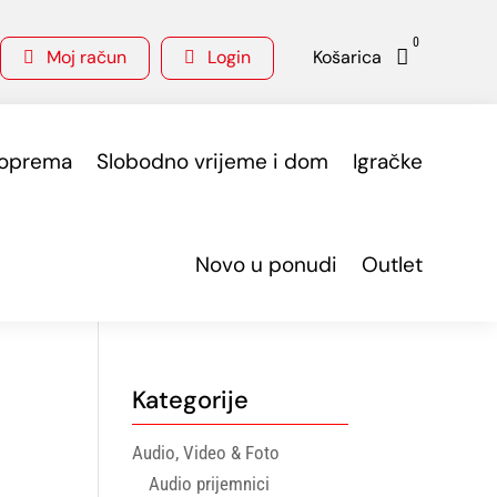
0
Moj račun
Login
Košarica



 oprema
Slobodno vrijeme i dom
Igračke
Novo u ponudi
Outlet
Kategorije
Audio, Video & Foto
Audio prijemnici