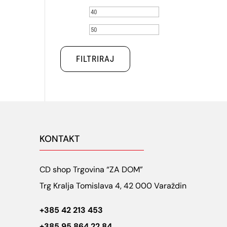
Min
Maks
cijena
cijena
FILTRIRAJ
KONTAKT
CD shop Trgovina “ZA DOM”
Trg Kralja Tomislava 4, 42 000 Varaždin
+385 42 213 453
+385 95 864 22 84