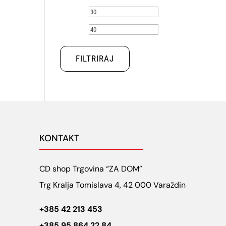
Min
Maks
cijena
cijena
FILTRIRAJ
KONTAKT
CD shop Trgovina “ZA DOM”
Trg Kralja Tomislava 4, 42 000 Varaždin
+385 42 213 453
+385 95 864 22 84