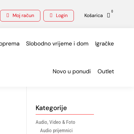
0
Moj račun
Login
Košarica



 oprema
Slobodno vrijeme i dom
Igračke
Novo u ponudi
Outlet
Kategorije
Audio, Video & Foto
Audio prijemnici