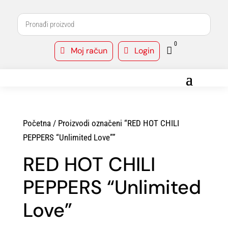
0
Moj račun
Login



Početna
/ Proizvodi označeni “RED HOT CHILI
PEPPERS “Unlimited Love””
RED HOT CHILI
PEPPERS “Unlimited
Love”