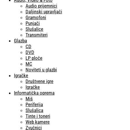
Audio prijemnici
Daljinski upravljači
Gramofoni
Punjači
Slušalice
Transmiteri
Glazba
CD
DVD
LP ploče
MC
Noviteti u glazbi
Igračke
Društvene igre
Igračke
Informatička oprema
Miš
Periferija
Slušalica
Tinte i toneri
Web kamere
Zvučnici