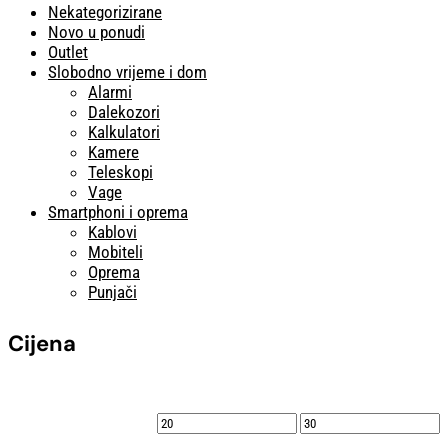
Nekategorizirane
Novo u ponudi
Outlet
Slobodno vrijeme i dom
Alarmi
Dalekozori
Kalkulatori
Kamere
Teleskopi
Vage
Smartphoni i oprema
Kablovi
Mobiteli
Oprema
Punjači
Cijena
Min
Maks