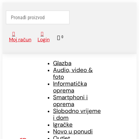



0
Moj račun
Login
Glazba
Audio, video &
foto
Informatička
oprema
Smartphoni i
oprema
Slobodno vrijeme
i dom
Igračke
Novo u ponudi
Outlet