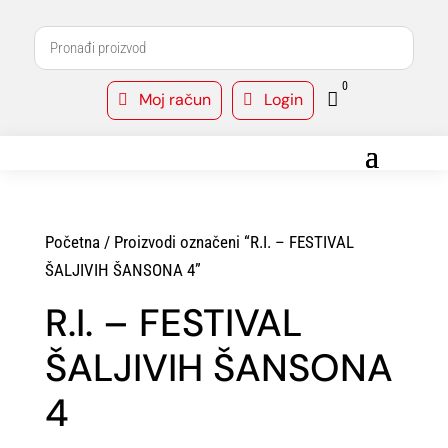
0
Moj račun
Login



Početna
/ Proizvodi označeni “R.I. – FESTIVAL
ŠALJIVIH ŠANSONA 4”
R.I. – FESTIVAL
ŠALJIVIH ŠANSONA
4