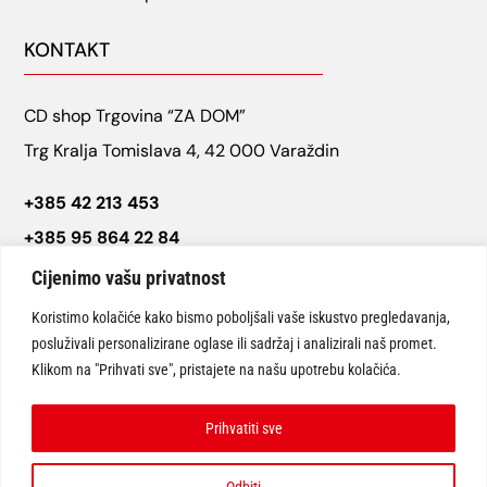
KONTAKT
CD shop Trgovina “ZA DOM”
Trg Kralja Tomislava 4, 42 000 Varaždin
+385 42 213 453
+385 95 864 22 84
cdshop.varazdin@gmail.com
Cijenimo vašu privatnost
Koristimo kolačiće kako bismo poboljšali vaše iskustvo pregledavanja,
posluživali personalizirane oglase ili sadržaj i analizirali naš promet.
Klikom na "Prihvati sve", pristajete na našu upotrebu kolačića.
Prihvatiti sve
© CD SHOP Varaždin “Trgovine za dom” 2026 | Sva prava pridržana.
Odbiti