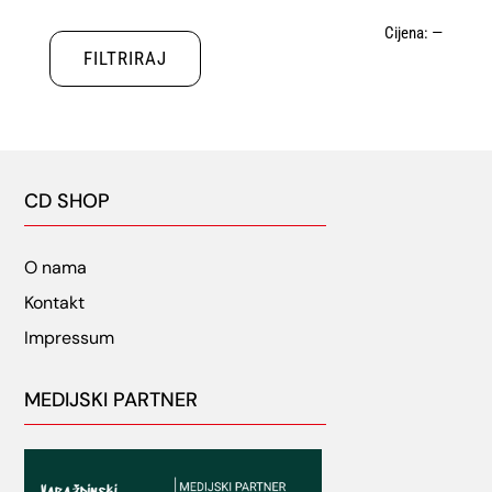
Min
Maks
Cijena:
—
FILTRIRAJ
cijena
cijena
CD SHOP
O nama
Kontakt
Impressum
MEDIJSKI PARTNER