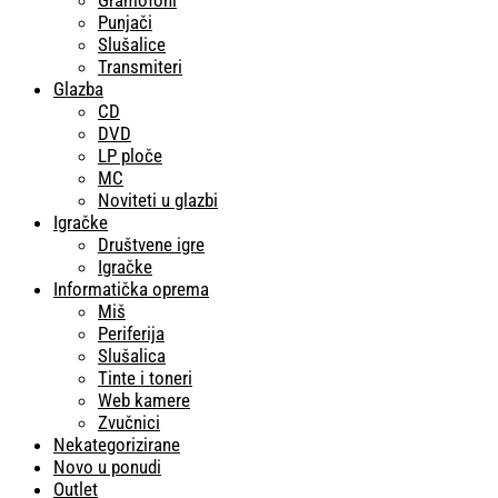
Punjači
Slušalice
Transmiteri
Glazba
CD
DVD
LP ploče
MC
Noviteti u glazbi
Igračke
Društvene igre
Igračke
Informatička oprema
Miš
Periferija
Slušalica
Tinte i toneri
Web kamere
Zvučnici
Nekategorizirane
Novo u ponudi
Outlet