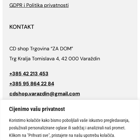
GDPR i Politika privatnosti
KONTAKT
CD shop Trgovina “ZA DOM”
Trg Kralja Tomislava 4, 42 000 Varaždin
+385 42 213 453
+385 95 864 22 84
cdshop.varazdin@gmail.com
Follow
Cijenimo vašu privatnost
Koristimo kolačiće kako bismo poboljšali vaše iskustvo pregledavanja,
posluživali personalizirane oglase ili sadržaj i analizirali naš promet.
© CD SHOP Varaždin “Trgovine za dom” 2026 | Sva prava pridržana.
Klikom na "Prihvati sve", pristajete na našu upotrebu kolačića.