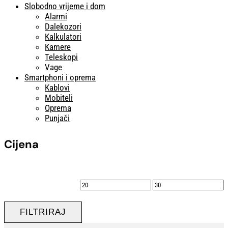
Slobodno vrijeme i dom
Alarmi
Dalekozori
Kalkulatori
Kamere
Teleskopi
Vage
Smartphoni i oprema
Kablovi
Mobiteli
Oprema
Punjači
Cijena
Min
Maks
cijena
cijena
FILTRIRAJ