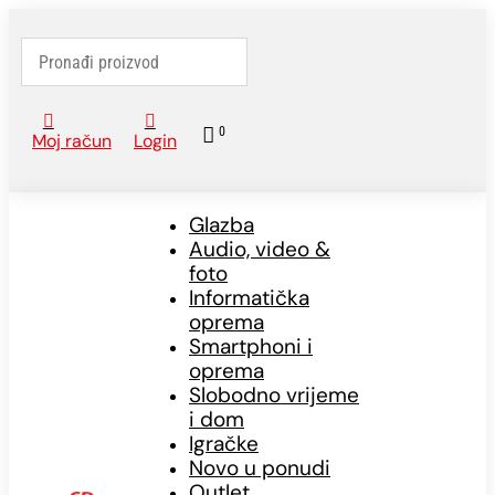



0
Moj račun
Login
Glazba
Audio, video &
foto
Informatička
oprema
Smartphoni i
oprema
Slobodno vrijeme
i dom
Igračke
Novo u ponudi
Outlet