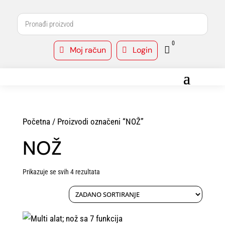
0
Moj račun
Login



Početna
/ Proizvodi označeni “NOŽ”
NOŽ
Prikazuje se svih 4 rezultata