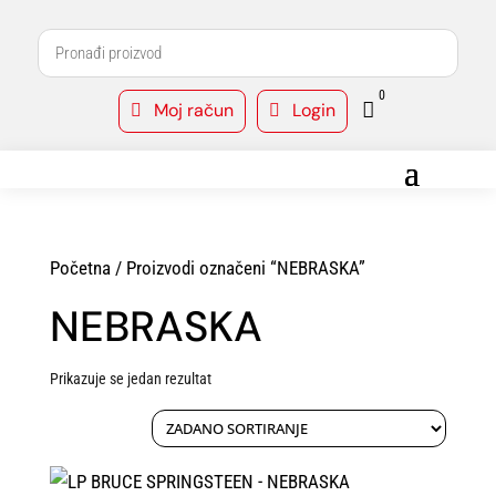
0
Moj račun
Login



Početna
/ Proizvodi označeni “NEBRASKA”
NEBRASKA
Prikazuje se jedan rezultat