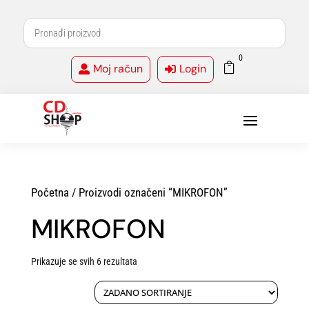
0

Moj račun
Login


Početna
/ Proizvodi označeni “MIKROFON”
MIKROFON
Prikazuje se svih 6 rezultata