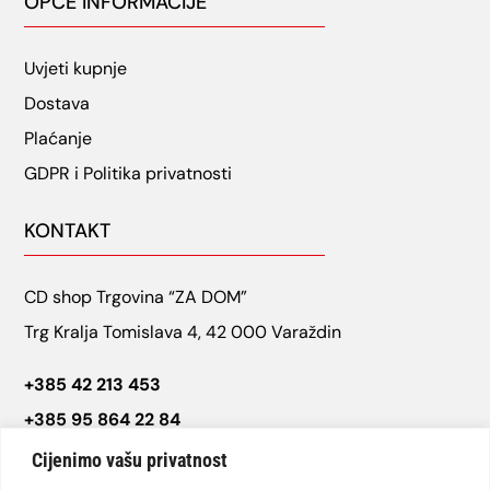
OPĆE INFORMACIJE
Uvjeti kupnje
Dostava
Plaćanje
GDPR i Politika privatnosti
KONTAKT
CD shop Trgovina “ZA DOM”
Trg Kralja Tomislava 4, 42 000 Varaždin
+385 42 213 453
+385 95 864 22 84
cdshop.varazdin@gmail.com
Cijenimo vašu privatnost