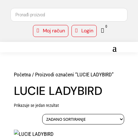
0
Moj račun
Login



Početna
/ Proizvodi označeni “LUCIE LADYBIRD”
LUCIE LADYBIRD
Prikazuje se jedan rezultat