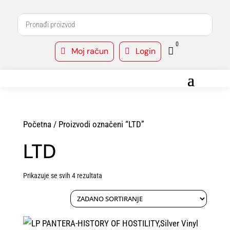
0
Moj račun
Login



Početna
/ Proizvodi označeni “LTD”
LTD
Prikazuje se svih 4 rezultata