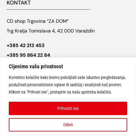
KONTAKT
CD shop Trgovina “ZA DOM”
Trg Kralja Tomislava 4, 42 000 Varaždin
+385 42 213 453
+385 95 864 22 84
cdshop.varazdin@gmail.com
Cijenimo vašu privatnost
Koristimo kolačiće kako bismo poboljšali vaše iskustvo pregledavanja,
posluživali personalizirane oglase ili sadržaj i analizirali naš promet.
Klikom na "Prihvati sve", pristajete na našu upotrebu kolačića.
Prihvatiti sve
© CD SHOP Varaždin “Trgovine za dom” 2026 | Sva prava pridržana.
Odbiti
Website design:
ARTCAT