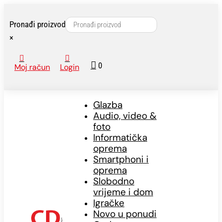
Pronađi proizvod
×



0
Moj račun
Login
Glazba
Audio, video &
foto
Informatička
oprema
Smartphoni i
oprema
Slobodno
vrijeme i dom
Igračke
Novo u ponudi