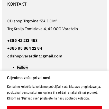
KONTAKT
CD shop Trgovina “ZA DOM”
Trg Kralja Tomislava 4, 42 000 Varaždin
+385 42 213 453
+385 95 864 22 84
cdshop.varazdin@gmail.com
Follow
Cijenimo vašu privatnost
Koristimo kolačiće kako bismo poboljšali vaše iskustvo pregledavanja,
© CD SHOP Varaždin “Trgovine za dom” 2026 | Sva prava pridržana.
posluživali personalizirane oglase ili sadržaj i analizirali naš promet.
Website design:
ARTCAT
Klikom na "Prihvati sve", pristajete na našu upotrebu kolačića.