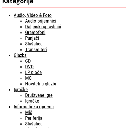
Kategorije
Audio, Video & Foto
Audio prijemnici
Daljinski upravljači
Gramofoni
Punjači
Slušalice
Transmiteri
Glazba
CD
DVD
LP ploče
MC
Noviteti u glazbi
Igračke
Društvene igre
Igračke
Informatička oprema
Miš
Periferija
Slušalica