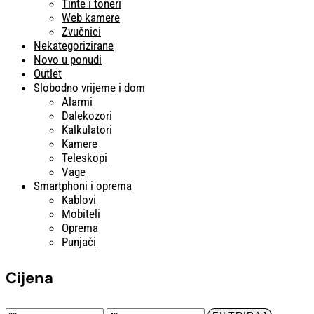
Tinte i toneri
Web kamere
Zvučnici
Nekategorizirane
Novo u ponudi
Outlet
Slobodno vrijeme i dom
Alarmi
Dalekozori
Kalkulatori
Kamere
Teleskopi
Vage
Smartphoni i oprema
Kablovi
Mobiteli
Oprema
Punjači
Cijena