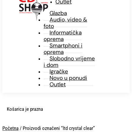
Outlet
Glazba
Audio, video &
foto
Informatička
oprema
Smartphoni i
oprema
Slobodno vrijeme
i dom
Igračke
Novo u ponudi
Outlet
Košarica je prazna
Početna
/ Proizvodi označeni “ltd crystal clear”