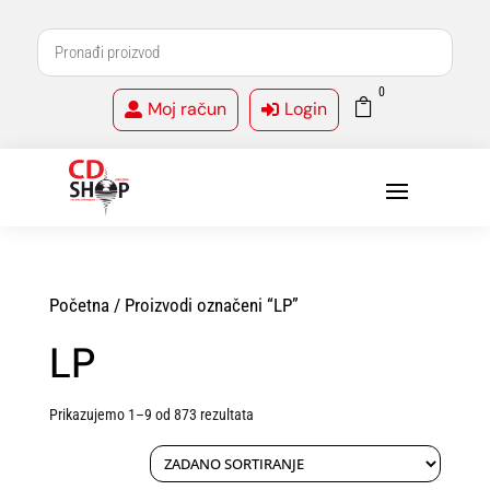
0

Moj račun
Login


Početna
/ Proizvodi označeni “LP”
LP
Prikazujemo 1–9 od 873 rezultata