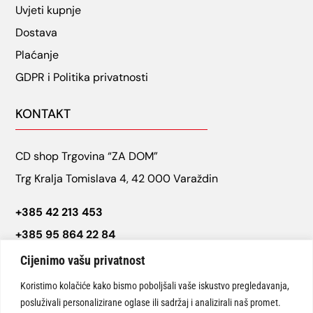
Uvjeti kupnje
Dostava
Plaćanje
GDPR i Politika privatnosti
KONTAKT
CD shop Trgovina “ZA DOM”
Trg Kralja Tomislava 4, 42 000 Varaždin
+385 42 213 453
+385 95 864 22 84
cdshop.varazdin@gmail.com
Cijenimo vašu privatnost
Koristimo kolačiće kako bismo poboljšali vaše iskustvo pregledavanja,
posluživali personalizirane oglase ili sadržaj i analizirali naš promet.