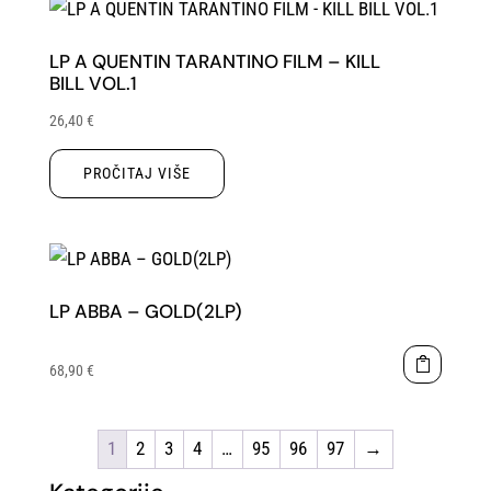
LP A QUENTIN TARANTINO FILM – KILL
BILL VOL.1
26,40
€
PROČITAJ VIŠE
LP ABBA – GOLD(2LP)
68,90
€
1
2
3
4
…
95
96
97
→