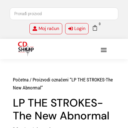
0

Moj račun
Login


Početna
/ Proizvodi označeni “LP THE STROKES-The
New Abnormal”
LP THE STROKES-
The New Abnormal