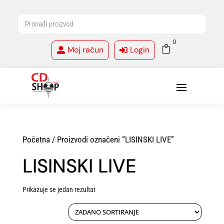
0

Moj račun
Login


Početna
/ Proizvodi označeni “LISINSKI LIVE”
LISINSKI LIVE
Prikazuje se jedan rezultat