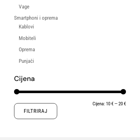
Vage
Smartphoni i oprema
Kablovi
Mobiteli
Oprema
Punjači
Cijena
Min
Maks
Cijena:
10 €
—
20 €
FILTRIRAJ
cijena
cijena