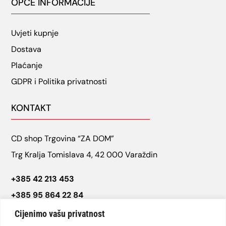
OPĆE INFORMACIJE
Uvjeti kupnje
Dostava
Plaćanje
GDPR i Politika privatnosti
KONTAKT
CD shop Trgovina “ZA DOM”
Trg Kralja Tomislava 4, 42 000 Varaždin
+385 42 213 453
+385 95 864 22 84
cdshop.varazdin@gmail.com
Cijenimo vašu privatnost