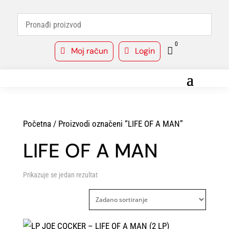
0
Moj račun
Login



Početna
/ Proizvodi označeni “LIFE OF A MAN”
LIFE OF A MAN
Prikazuje se jedan rezultat