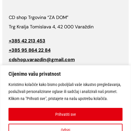
CD shop Trgovina “ZA DOM”
Trg Kralja Tomislava 4, 42 000 Varaždin
+385 42 213 453
+385 95 864 22 84
cdshop.varazdin@gmail.com
Follow
Cijenimo vašu privatnost
Koristimo kolačiće kako bismo poboljšali vaše iskustvo pregledavanja,
posluživali personalizirane oglase ili sadržaj i analizirali naš promet.
© CD SHOP Varaždin “Trgovine za dom” 2026 | Sva prava pridržana.
Klikom na "Prihvati sve", pristajete na našu upotrebu kolačića.
Website design:
ARTCAT
Prihvatiti sve
Odbiti