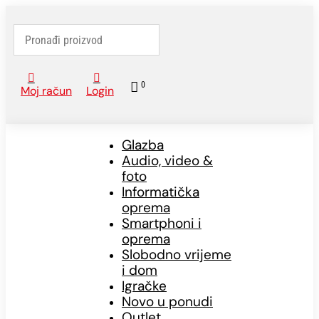



0
Moj račun
Login
Glazba
Audio, video &
foto
Informatička
oprema
Smartphoni i
oprema
Slobodno vrijeme
i dom
Igračke
Novo u ponudi
Outlet