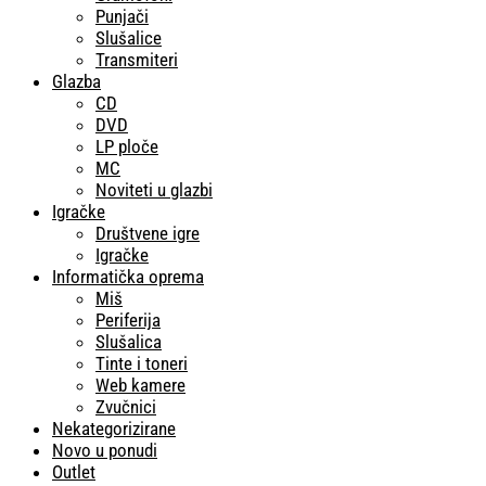
Punjači
Slušalice
Transmiteri
Glazba
CD
DVD
LP ploče
MC
Noviteti u glazbi
Igračke
Društvene igre
Igračke
Informatička oprema
Miš
Periferija
Slušalica
Tinte i toneri
Web kamere
Zvučnici
Nekategorizirane
Novo u ponudi
Outlet