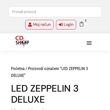
0

Moj račun
Login


Početna
/ Proizvodi označeni “LED ZEPPELIN 3
DELUXE”
LED ZEPPELIN 3
DELUXE