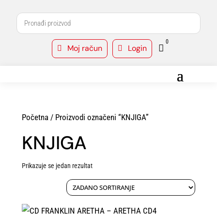
0
Moj račun
Login



Početna
/ Proizvodi označeni “KNJIGA”
KNJIGA
Prikazuje se jedan rezultat