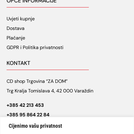
OPĆE INFORMACIJE
Uvjeti kupnje
Dostava
Plaćanje
GDPR i Politika privatnosti
KONTAKT
CD shop Trgovina “ZA DOM”
Trg Kralja Tomislava 4, 42 000 Varaždin
+385 42 213 453
+385 95 864 22 84
cdshop.varazdin@gmail.com
Cijenimo vašu privatnost