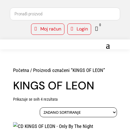
0
Moj račun
Login



Početna
/ Proizvodi označeni “KINGS OF LEON”
KINGS OF LEON
Prikazuje se svih 4 rezultata