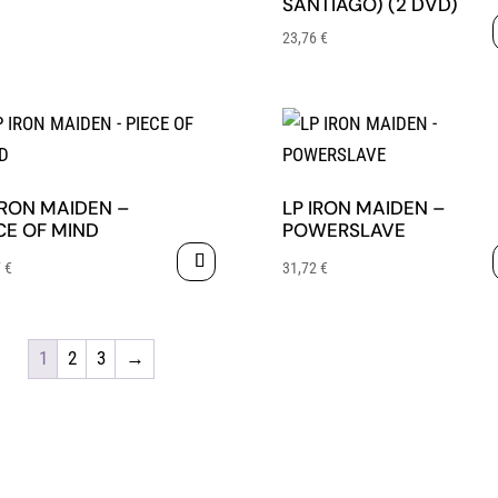
SANTIAGO) (2 DVD)
23,76
€
IRON MAIDEN –
LP IRON MAIDEN –
CE OF MIND
POWERSLAVE
7
€
31,72
€
1
2
3
→