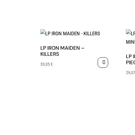
LP IRON MAIDEN –
KILLERS
LP 
PIE
33,05
€
29,0