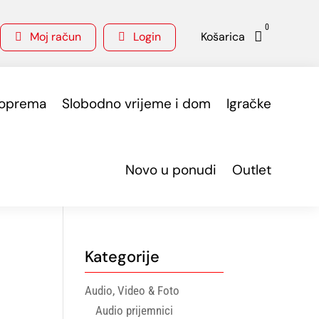
0
Moj račun
Login
Košarica



 oprema
Slobodno vrijeme i dom
Igračke
Novo u ponudi
Outlet
Kategorije
Audio, Video & Foto
Audio prijemnici