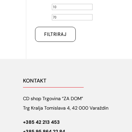
Min
Maks
cijena
cijena
FILTRIRAJ
KONTAKT
CD shop Trgovina “ZA DOM”
Trg Kralja Tomislava 4, 42 000 Varaždin
+385 42 213 453
+385 95 864 22 84