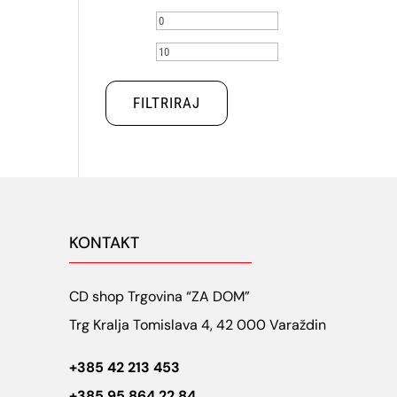
Min
Maks
cijena
cijena
FILTRIRAJ
KONTAKT
CD shop Trgovina “ZA DOM”
Trg Kralja Tomislava 4, 42 000 Varaždin
+385 42 213 453
+385 95 864 22 84