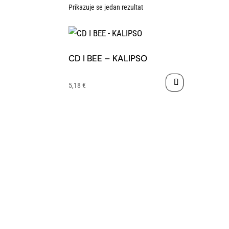
Prikazuje se jedan rezultat
CD I BEE – KALIPSO
5,18
€