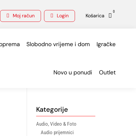
0
Moj račun
Login
Košarica



 oprema
Slobodno vrijeme i dom
Igračke
Novo u ponudi
Outlet
Kategorije
Audio, Video & Foto
Audio prijemnici