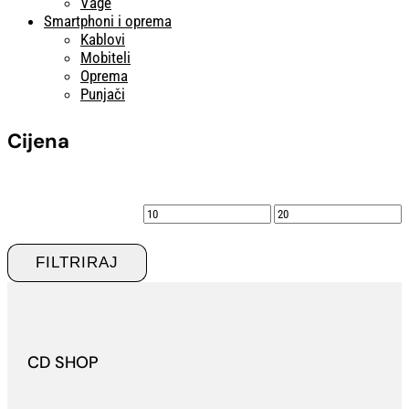
Vage
Smartphoni i oprema
Kablovi
Mobiteli
Oprema
Punjači
Cijena
Min
Maks
cijena
cijena
FILTRIRAJ
CD SHOP