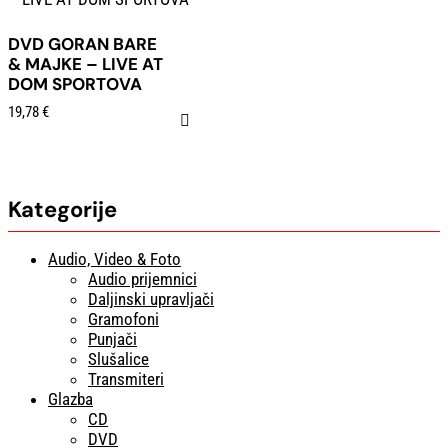
DVD GORAN BARE
& MAJKE – LIVE AT
DOM SPORTOVA
19,78
€
Kategorije
Audio, Video & Foto
Audio prijemnici
Daljinski upravljači
Gramofoni
Punjači
Slušalice
Transmiteri
Glazba
CD
DVD