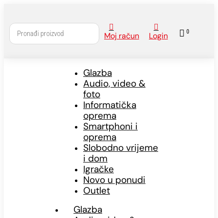



0
Moj račun
Login
Glazba
Audio, video &
foto
Informatička
oprema
Smartphoni i
oprema
Slobodno vrijeme
i dom
Igračke
Novo u ponudi
Outlet
Glazba