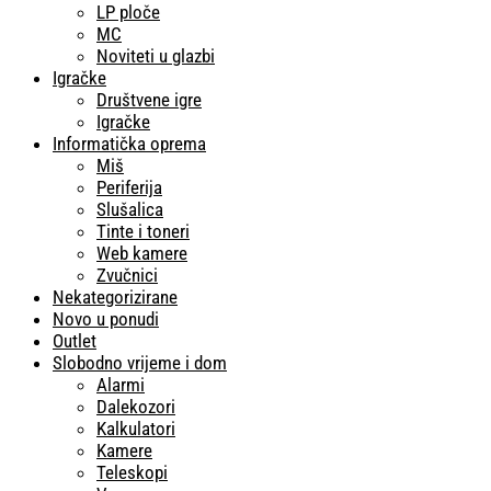
LP ploče
MC
Noviteti u glazbi
Igračke
Društvene igre
Igračke
Informatička oprema
Miš
Periferija
Slušalica
Tinte i toneri
Web kamere
Zvučnici
Nekategorizirane
Novo u ponudi
Outlet
Slobodno vrijeme i dom
Alarmi
Dalekozori
Kalkulatori
Kamere
Teleskopi