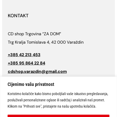
KONTAKT
CD shop Trgovina “ZA DOM”
Trg Kralja Tomislava 4, 42 000 Varaždin
+385 42 213 453
+385 95 864 22 84
cdshop.varazdin@gmail.com
Follow
Cijenimo vašu privatnost
Koristimo kolačiće kako bismo poboljšali vaše iskustvo pregledavanja,
posluživali personalizirane oglase ili sadržaj i analizirali naš promet.
© CD SHOP Varaždin “Trgovine za dom” 2026 | Sva prava pridržana.
Klikom na "Prihvati sve", pristajete na našu upotrebu kolačića.
Website design:
ARTCAT