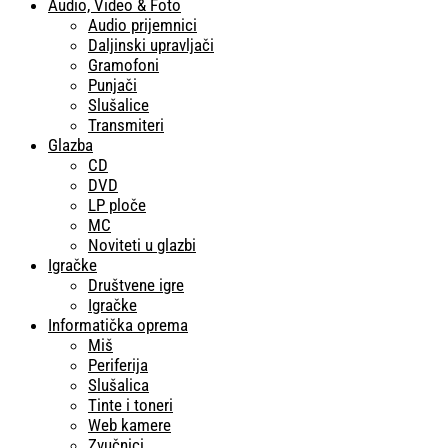
Audio, Video & Foto
Audio prijemnici
Daljinski upravljači
Gramofoni
Punjači
Slušalice
Transmiteri
Glazba
CD
DVD
LP ploče
MC
Noviteti u glazbi
Igračke
Društvene igre
Igračke
Informatička oprema
Miš
Periferija
Slušalica
Tinte i toneri
Web kamere
Zvučnici