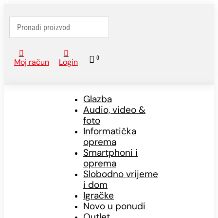



0
Moj račun
Login
Glazba
Audio, video &
foto
Informatička
oprema
Smartphoni i
oprema
Slobodno vrijeme
i dom
Igračke
Novo u ponudi
Outlet