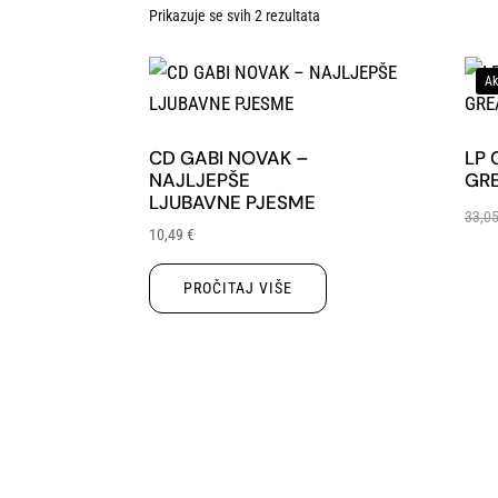
Prikazuje se svih 2 rezultata
Ak
CD GABI NOVAK –
LP 
NAJLJEPŠE
GRE
LJUBAVNE PJESME
33,0
10,49
€
PROČITAJ VIŠE