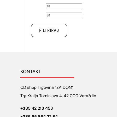
Min
Maks
cijena
cijena
FILTRIRAJ
KONTAKT
CD shop Trgovina “ZA DOM”
Trg Kralja Tomislava 4, 42 000 Varaždin
+385 42 213 453
+385 95 864 22 84