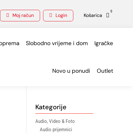
0
Moj račun
Login
Košarica



 oprema
Slobodno vrijeme i dom
Igračke
Novo u ponudi
Outlet
Kategorije
Audio, Video & Foto
Audio prijemnici