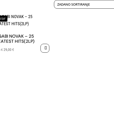
cija!
GABI NOVAK – 25
ATEST HITS(2LP)
Izvorna
Trenutna
5
€
29,00
€
cijena
cijena
bila
je:
je:
29,00 €.
33,05 €.