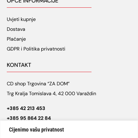
OPĆE INFORMACIJE
Uvjeti kupnje
Dostava
Plaćanje
GDPR i Politika privatnosti
KONTAKT
CD shop Trgovina “ZA DOM”
Trg Kralja Tomislava 4, 42 000 Varaždin
+385 42 213 453
+385 95 864 22 84
cdshop.varazdin@gmail.com
Cijenimo vašu privatnost