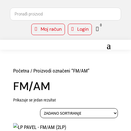
0
Moj račun
Login



Početna
/ Proizvodi označeni “FM/AM”
FM/AM
Prikazuje se jedan rezultat