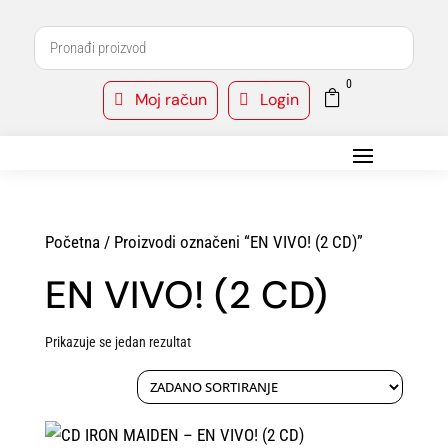
0

Moj račun
Login


Početna
/ Proizvodi označeni “EN VIVO! (2 CD)”
EN VIVO! (2 CD)
Prikazuje se jedan rezultat