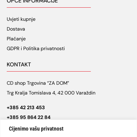
OPĆE INFORMACIJE
Uvjeti kupnje
Dostava
Plaćanje
GDPR i Politika privatnosti
KONTAKT
CD shop Trgovina “ZA DOM”
Trg Kralja Tomislava 4, 42 000 Varaždin
+385 42 213 453
+385 95 864 22 84
cdshop.varazdin@gmail.com
Cijenimo vašu privatnost