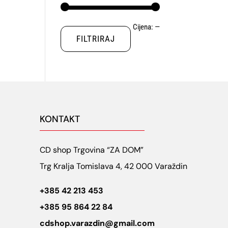
Min
Maks
Cijena:
—
FILTRIRAJ
cijena
cijena
KONTAKT
CD shop Trgovina “ZA DOM”
Trg Kralja Tomislava 4, 42 000 Varaždin
+385 42 213 453
+385 95 864 22 84
cdshop.varazdin@gmail.com