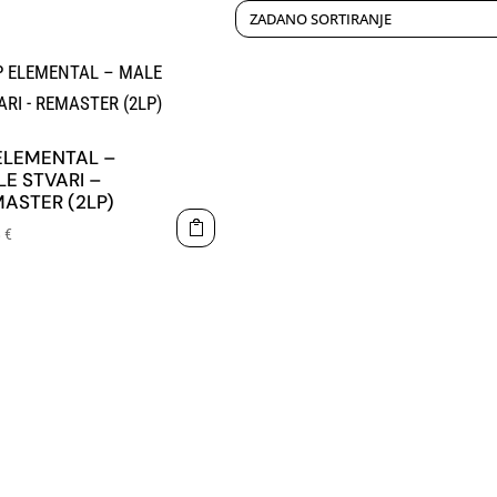
ELEMENTAL –
E STVARI –
ASTER (2LP)
8
€