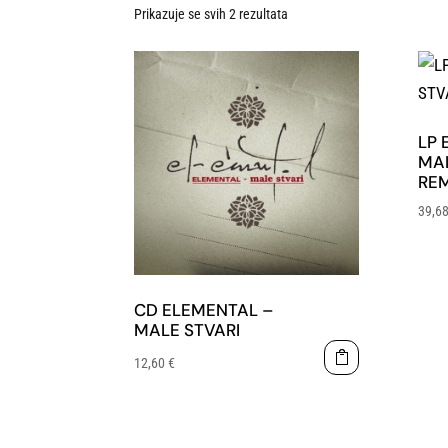
Prikazuje se svih 2 rezultata
LP 
MAL
REM
39,6
CD ELEMENTAL –
MALE STVARI
12,60
€