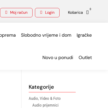
0
Moj račun
Login
Košarica



 oprema
Slobodno vrijeme i dom
Igračke
Novo u ponudi
Outlet
Kategorije
Audio, Video & Foto
Audio prijemnici