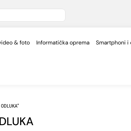
video & foto
Informatička oprema
Smartphoni i
H ODLUKA”
ODLUKA