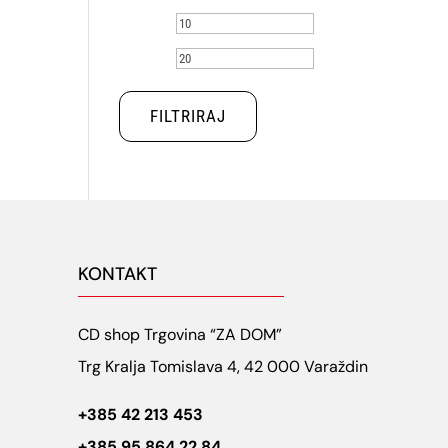
Min
Maks
cijena
cijena
FILTRIRAJ
KONTAKT
CD shop Trgovina “ZA DOM”
Trg Kralja Tomislava 4, 42 000 Varaždin
+385 42 213 453
+385 95 864 22 84