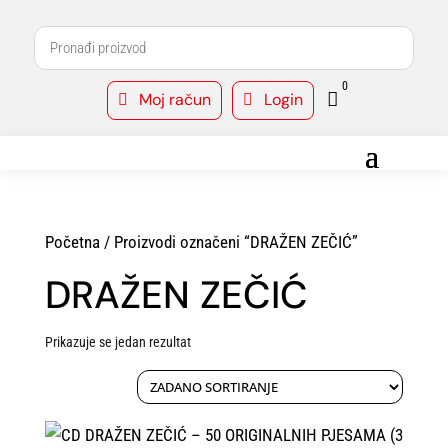
0
Moj račun
Login



Početna
/ Proizvodi označeni “DRAŽEN ZEČIĆ”
DRAŽEN ZEČIĆ
Prikazuje se jedan rezultat