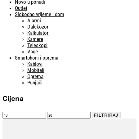
Novo u ponudi
Outlet
Slobodno vrijeme i dom
Alarmi
Dalekozori
Kalkulatori
Kamere
Teleskopi
Vage
Smartphoni i oprema
Kablovi
Mobiteli
Oprema
Punjači
Cijena
Min
Maks
FILTRIRAJ
cijena
cijena