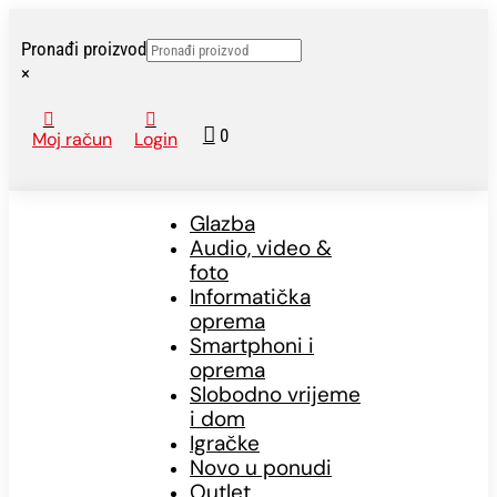
Pronađi proizvod
×



0
Moj račun
Login
Glazba
Audio, video &
foto
Informatička
oprema
Smartphoni i
oprema
Slobodno vrijeme
i dom
Igračke
Novo u ponudi
Outlet