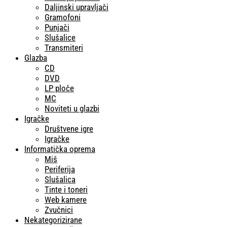
Daljinski upravljači
Gramofoni
Punjači
Slušalice
Transmiteri
Glazba
CD
DVD
LP ploče
MC
Noviteti u glazbi
Igračke
Društvene igre
Igračke
Informatička oprema
Miš
Periferija
Slušalica
Tinte i toneri
Web kamere
Zvučnici
Nekategorizirane