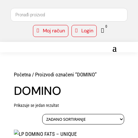
0
Moj račun
Login



Početna
/ Proizvodi označeni “DOMINO”
DOMINO
Prikazuje se jedan rezultat