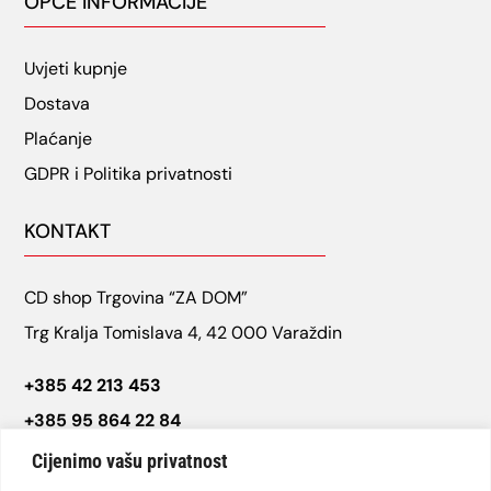
OPĆE INFORMACIJE
Uvjeti kupnje
Dostava
Plaćanje
GDPR i Politika privatnosti
KONTAKT
CD shop Trgovina “ZA DOM”
Trg Kralja Tomislava 4, 42 000 Varaždin
+385 42 213 453
+385 95 864 22 84
cdshop.varazdin@gmail.com
Cijenimo vašu privatnost